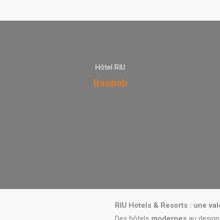
Hôtel RIU
Baobab
RIU Hotels & Resorts : une va
Des hôtels
modernes
au design