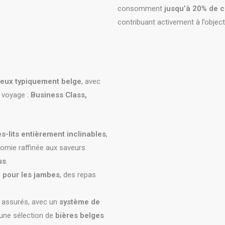
consomment
jusqu’à 20% de 
contribuant activement à l’object
reux typiquement belge
, avec
e voyage :
Business Class,
s-lits entièrement inclinables
,
onomie raffinée aux saveurs
us
.
 pour les jambes
, des repas
t assurés, avec un
système de
une sélection de
bières belges