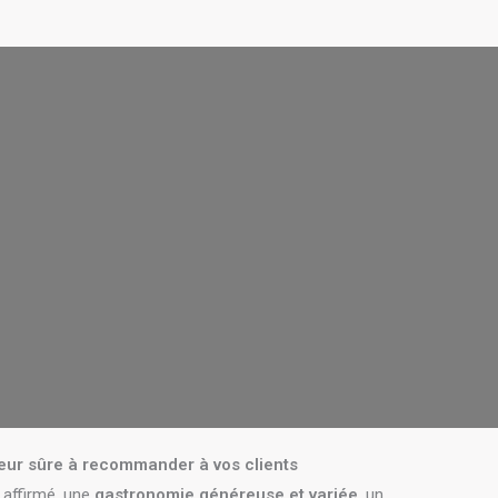
leur sûre à recommander à vos clients
 affirmé, une
gastronomie généreuse et variée
, un